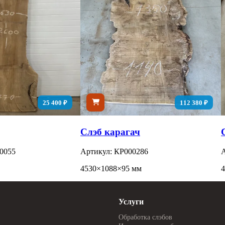
25 400 ₽
112 380 ₽
Слэб карагач
0055
Артикул: КР000286
А
4530×1088×95 мм
Услуги
Обработка слэбов