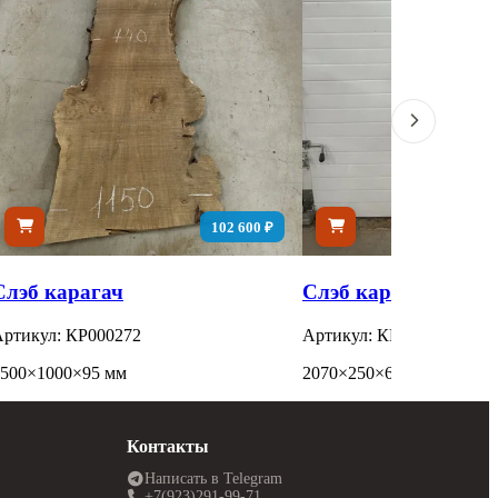
102 600 ₽
Слэб карагач
Слэб карагач
ртикул: КР000272
Артикул: КР26020050
4500×1000×95 мм
2070×250×60 мм
Контакты
Написать в Telegram
+7(923)291-99-71