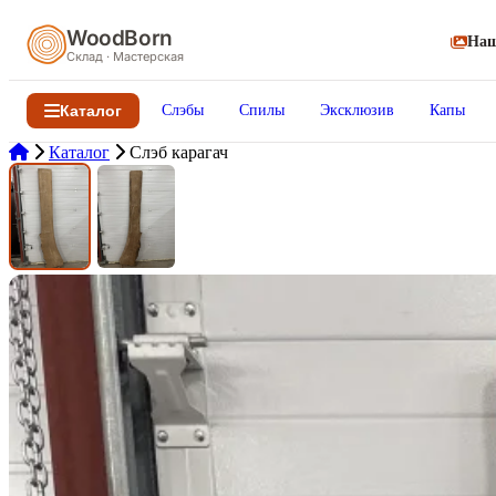
WoodBorn
Наш
Склад · Мастерская
Каталог
Слэбы
Спилы
Эксклюзив
Капы
Каталог
Слэб карагач