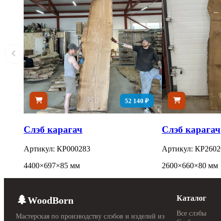
52 140 ₽
Слэб карагач
Слэб карагач
Артикул: КР000283
Артикул: КР2602
4400×697×85 мм
2600×660×80 мм
🌲
Каталог
WoodBorn
Все слэбы
Мастерская по производству слэбов и изделий из