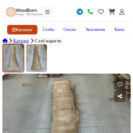
WoodBorn
Склад · Мастерская
Каталог
Слэбы
Спилы
Эксклюзив
Капы
Каталог
Слэб карагач